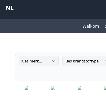
NL
Welkom